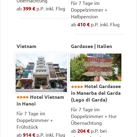
Übernachtung
für 7 Tage im
ab
399 €
p.P. inkl. Flug
Doppelzimmer +
Halbpension
ab
410 €
p.P. inkl. Flug
Vietnam
Gardasee | Italien
Hotel Gardasee
in Manerba del Garda
Hotel Vietnam
(Lago di Garda)
in Hanoi
für 7 Tage im
für 7 Tage im
Doppelzimmer + Nur
Doppelzimmer +
Übernachtung
Frühstück
ab
204 €
p.P. bei
ab
914 €
p.P. inkl. Flug