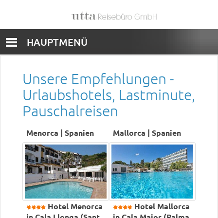
HAUPTMENÜ
Unsere Empfehlungen -
Urlaubshotels, Lastminute,
Pauschalreisen
Menorca | Spanien
Mallorca | Spanien
Hotel Menorca
Hotel Mallorca
in Cala Llonga (Sant
in Cala Major (Palma